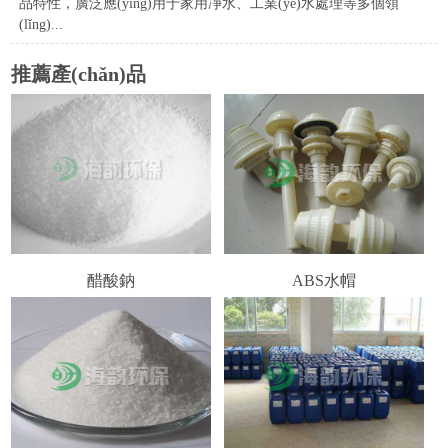
品特性，廣泛應(yīng)用于家用凈水、工業(yè)水處理等多個領
(lǐng)...
推薦產(chǎn)品
醋酸鈉
ABS水帽