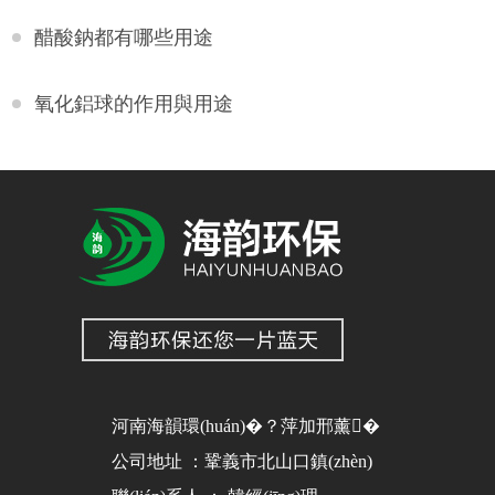
醋酸鈉都有哪些用途
氧化鋁球的作用與用途
河南海韻環(huán)�？萍加邢薰�
公司地址 ：鞏義市北山口鎮(zhèn)