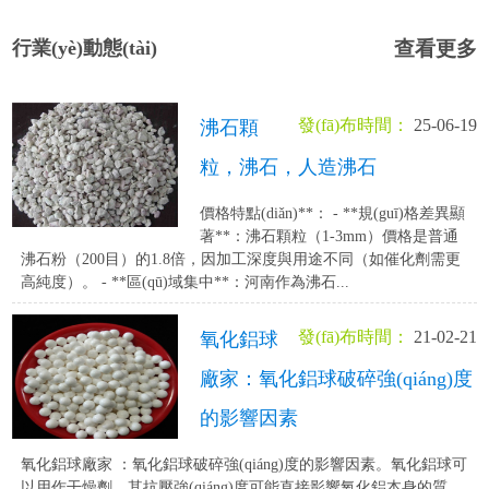
行業(yè)動態(tài)
查看更多
發(fā)布時間：
25-06-19
沸石顆
粒，沸石，人造沸石
價格特點(diǎn)**： - **規(guī)格差異顯
著**：沸石顆粒（1-3mm）價格是普通
沸石粉（200目）的1.8倍，因加工深度與用途不同（如催化劑需更
高純度）。 - **區(qū)域集中**：河南作為沸石...
發(fā)布時間：
21-02-21
氧化鋁球
廠家：氧化鋁球破碎強(qiáng)度
的影響因素
氧化鋁球廠家 ：氧化鋁球破碎強(qiáng)度的影響因素。氧化鋁球可
以用作干燥劑，其抗壓強(qiáng)度可能直接影響氧化鋁本身的質