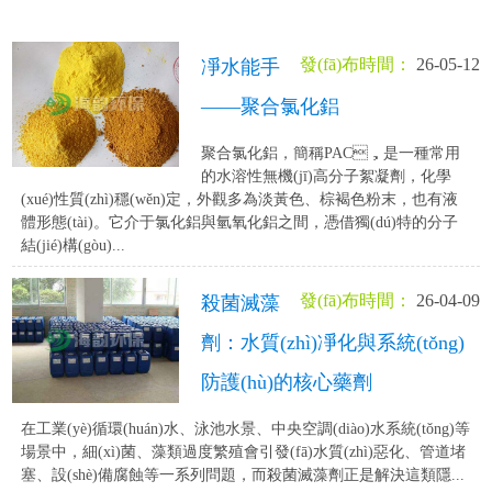
發(fā)布時間：
26-05-12
凈水能手
——聚合氯化鋁
聚合氯化鋁，簡稱PAC，是一種常用
的水溶性無機(jī)高分子絮凝劑，化學
(xué)性質(zhì)穩(wěn)定，外觀多為淡黃色、棕褐色粉末，也有液
體形態(tài)。它介于氯化鋁與氫氧化鋁之間，憑借獨(dú)特的分子
結(jié)構(gòu)...
發(fā)布時間：
26-04-09
殺菌滅藻
劑：水質(zhì)凈化與系統(tǒng)
防護(hù)的核心藥劑
在工業(yè)循環(huán)水、泳池水景、中央空調(diào)水系統(tǒng)等
場景中，細(xì)菌、藻類過度繁殖會引發(fā)水質(zhì)惡化、管道堵
塞、設(shè)備腐蝕等一系列問題，而殺菌滅藻劑正是解決這類隱...