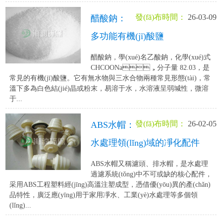
發(fā)布時間：
26-03-09
醋酸鈉：
多功能有機(jī)酸鹽
醋酸鈉，學(xué)名乙酸鈉，化學(xué)式
CHCOONa，分子量 82.03，是
常見的有機(jī)酸鹽。它有無水物與三水合物兩種常見形態(tài)，常
溫下多為白色結(jié)晶或粉末，易溶于水，水溶液呈弱堿性，微溶
于...
發(fā)布時間：
26-02-05
ABS水帽：
水處理領(lǐng)域的凈化配件
ABS水帽又稱濾頭、排水帽，是水處理
過濾系統(tǒng)中不可或缺的核心配件，
采用ABS工程塑料經(jīng)高溫注塑成型，憑借優(yōu)異的產(chǎn)
品特性，廣泛應(yīng)用于家用凈水、工業(yè)水處理等多個領
(lǐng)...