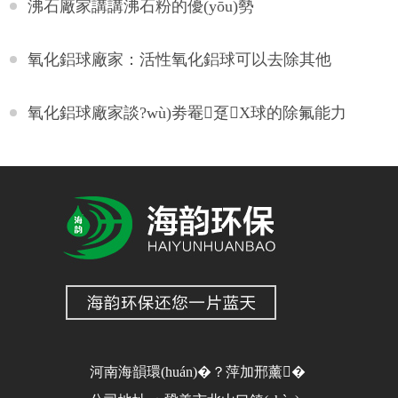
沸石廠家講講沸石粉的優(yōu)勢
氧化鋁球廠家：活性氧化鋁球可以去除其他
三...
氧化鋁球廠家談?wù)劵罨趸X球的除氟能力
河南海韻環(huán)�？萍加邢薰�