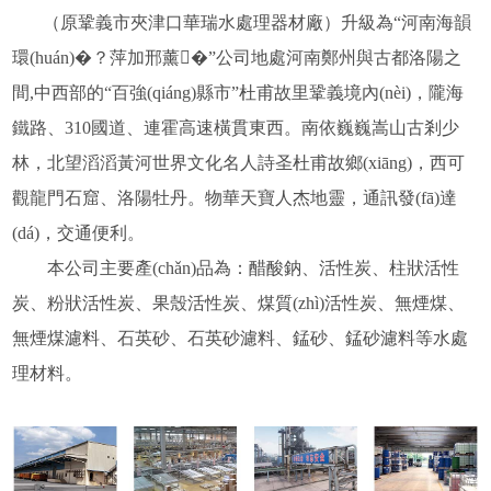
（原鞏義市夾津口華瑞水處理器材廠）升級為“河南海韻
環(huán)�？萍加邢薰�”公司地處河南鄭州與古都洛陽之
間,中西部的“百強(qiáng)縣市”杜甫故里鞏義境內(nèi)，隴海
鐵路、310國道、連霍高速橫貫東西。南依巍巍嵩山古剎少
林，北望滔滔黃河世界文化名人詩圣杜甫故鄉(xiāng)，西可
觀龍門石窟、洛陽牡丹。物華天寶人杰地靈，通訊發(fā)達
(dá)，交通便利。
本公司主要產(chǎn)品為：醋酸鈉、活性炭、柱狀活性
炭、粉狀活性炭、果殼活性炭、煤質(zhì)活性炭、無煙煤、
無煙煤濾料、石英砂、石英砂濾料、錳砂、錳砂濾料等水處
理材料。