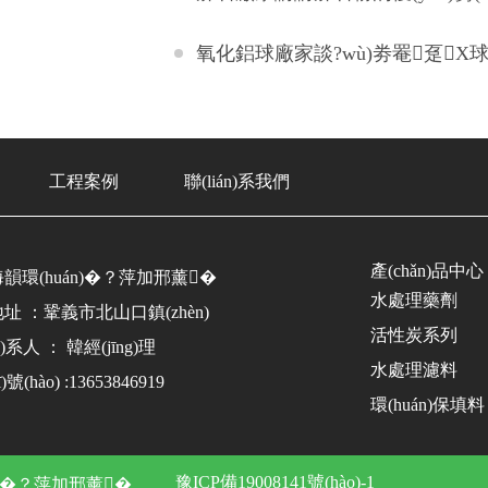
氧化鋁球廠家談?wù)劵罨趸X
工程案例
聯(lián)系我們
產(chǎn)品中心
韻環(huán)�？萍加邢薰�
水處理藥劑
址 ：鞏義市北山口鎮(zhèn)
活性炭系列
án)系人 ： 韓經(jīng)理
水處理濾料
)號(hào) :13653846919
環(huán)保填料
豫ICP備19008141號(hào)-1
án)�？萍加邢薰�