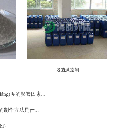
殺菌滅藻劑
ng)度的影響因素...
的制作方法是什...
ì)