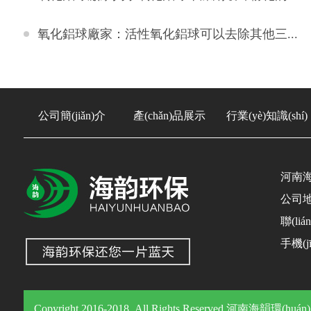
氧化鋁球廠家：活性氧化鋁球可以去除其他三...
公司簡(jiǎn)介
產(chǎn)品展示
行業(yè)知識(shí)
河南海
公司地
聯(li
手機(jī
Copyright 2016-2018 .All Rights Reserved 河南海韻環(hu