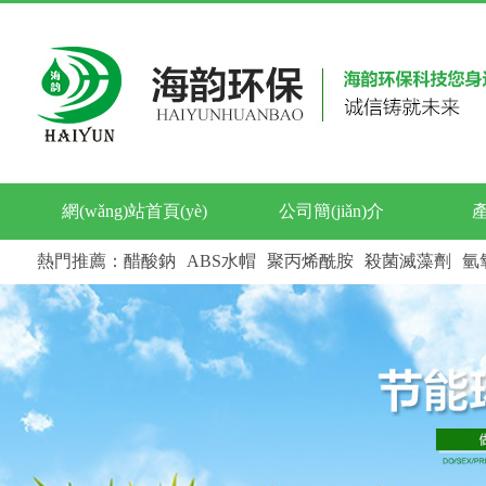
網(wǎng)站首頁(yè)
公司簡(jiǎn)介
產
熱門推薦：
醋酸鈉
ABS水帽
聚丙烯酰胺
殺菌滅藻劑
氫