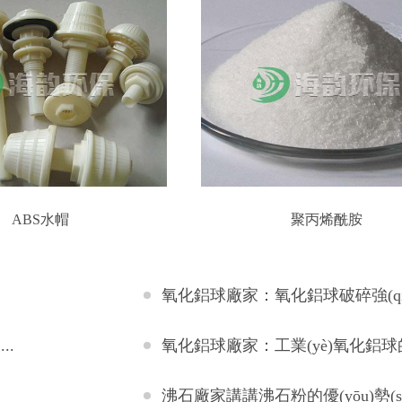
ABS水帽
聚丙烯酰胺
氧化鋁球廠家：氧化鋁球破碎強(qiá
..
氧化鋁球廠家：工業(yè)氧化鋁球
沸石廠家講講沸石粉的優(yōu)勢(sh