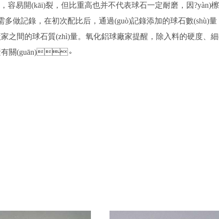
，容易開(kāi)裂，但比重高也并不代表球石一定耐磨，因?yàn)檫
需多做記錄，在初次配比后，通過(guò)記錄添加的球石數(shù)量，
的球石質(zhì)量。氧化鋁球廠家提醒，除入料的硬度
素有關(guān)。