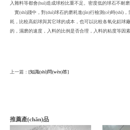
入雜料等都會(huì)造成球粉比重不足。密度低的球石不耐磨
實(shí)踐中，對(duì)球石的磨耗進(jìn)行檢測(cè)時(shí)，
耗，比較高鋁球與其它球的成本，也可以比較各氧化鋁球廠家之間
的，濕磨的速度，入料的比例是否合理，入料的粘度等因
上一篇：
[知識(shí)問(wèn)答]
推薦產(chǎn)品