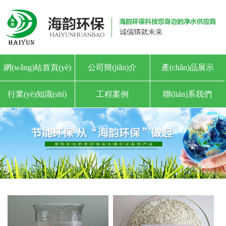
網(wǎng)站首頁(yè)
公司簡(jiǎn)介
產(chǎn)品展示
行業(yè)知識(shí)
工程案例
聯(lián)系我們