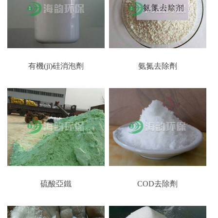
有機(jī)硅消泡劑
氨氮去除劑
硫酸亞鐵
COD去除劑