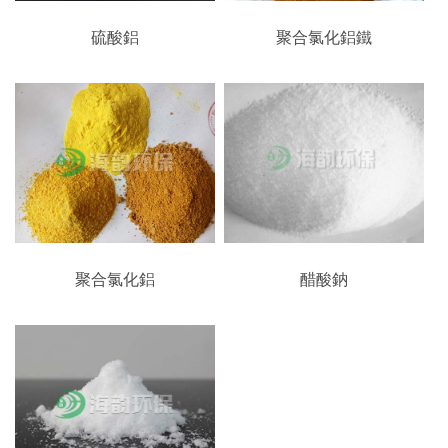
硫酸鋁
聚合氯化鋁鐵
聚合氯化鋁
醋酸鈉