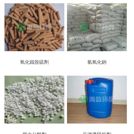
氧化鐵脫硫劑
氫氧化鈉