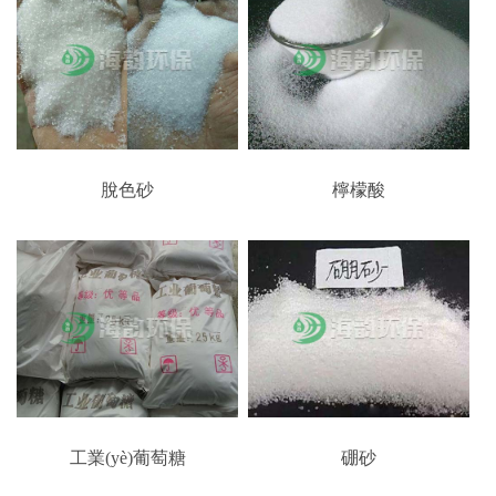
脫色砂
檸檬酸
工業(yè)葡萄糖
硼砂