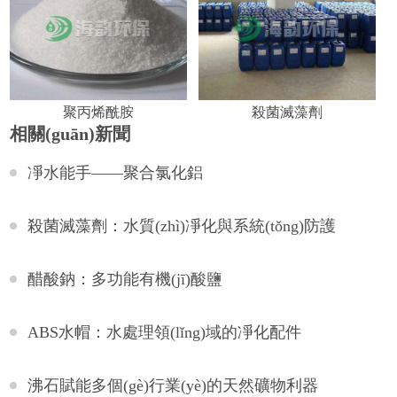
聚丙烯酰胺
殺菌滅藻劑
相關(guān)新聞
凈水能手——聚合氯化鋁
殺菌滅藻劑：水質(zhì)凈化與系統(tǒng)防護
(hù)的核心藥劑...
醋酸鈉：多功能有機(jī)酸鹽
ABS水帽：水處理領(lǐng)域的凈化配件
沸石賦能多個(gè)行業(yè)的天然礦物利器