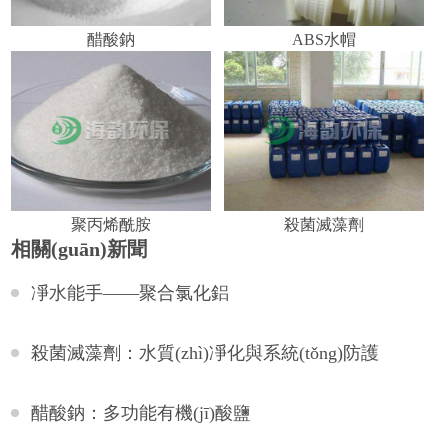
醋酸鈉
ABS水帽
聚丙烯酰胺
殺菌滅藻劑
相關(guān)新聞
凈水能手——聚合氯化鋁
殺菌滅藻劑：水質(zhì)凈化與系統(tǒng)防護
(hù)的核心藥劑...
醋酸鈉：多功能有機(jī)酸鹽