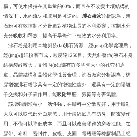
構，可使水保持在其重量的60%，而且在不改變土壤結構的
情況下，水的流失和取用是可逆的。
沸石廠家
分析認為，沸
石粉可有效控制水分脅迫對植物生長的不利影響，控制水分
充分吸收和釋放，提高干旱條件下植物的水分利用率。
沸石粉是利用本地斜發(fā)沸石資源，經(jīng)化學處理后，
經(jīng)超細粉磨而成，粒度達1250目。天然斜發(fā)沸石本身
結構裂紋較大，晶體內(nèi)部有許多均勻大小的孔穴和通
道，晶體結構和晶體化學性質合理，沸石廠家分析認為，橡
膠增強沸石粉除具有一定的增強性能外，還具有一定的陽離
子交換和分子篩作用，能吸附甲醛、氨氮等有害氣體。
該增強劑顆粒小，活性強，在膠料中分散度好，用于膠鞋
大底可以取代部分白炭黑，用于海綿底具有防臭、防霉變作
用，不僅可以降低成本，而且可以改善膠鞋的穿著性能。在
膠帶、布料、密封件、皮輥、皮圈、電瓶殼等橡膠制品上經