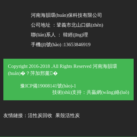
河南海韻環(huán)保科技有限公司
公司地址 ：鞏義市北山口鎮(zhèn)
聯(lián)系人 ： 韓經(jīng)理
手機(jī)號(hào) :13653846919
Copyright 2016-2018 .All Rights Reserved 河南海韻環
(huán)�？萍加邢薰�
豫ICP備19008141號(hào)-1
技術(shù)支持：共贏網(wǎng)絡(luò)
友情鏈接：
活性炭回收
果殼活性炭