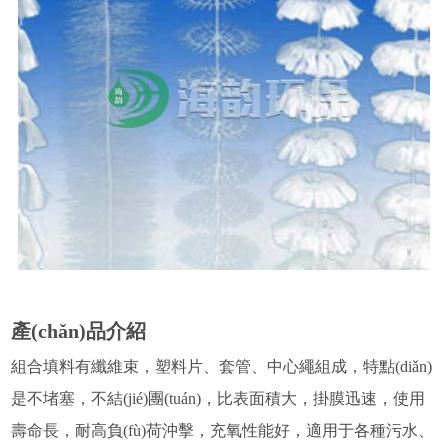
產(chǎn)品介紹
組合填料有纖維束，塑料片、套管、中心繩組成，特點(diǎn)
是不堵塞，不結(jié)團(tuán)，比表面積大，掛膜迅速，使用
壽命長，耐高負(fù)荷沖擊，充氧性能好，適用于各種污水、