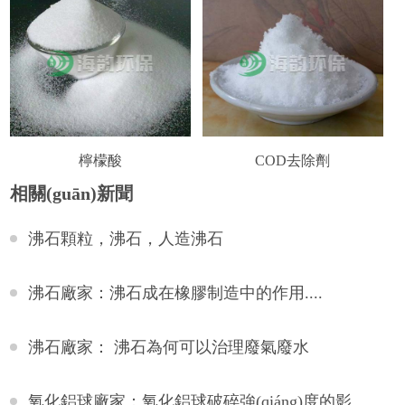
檸檬酸
COD去除劑
相關(guān)新聞
沸石顆粒，沸石，人造沸石
沸石廠家：沸石成在橡膠制造中的作用....
沸石廠家： 沸石為何可以治理廢氣廢水
氧化鋁球廠家：氧化鋁球破碎強(qiáng)度的影