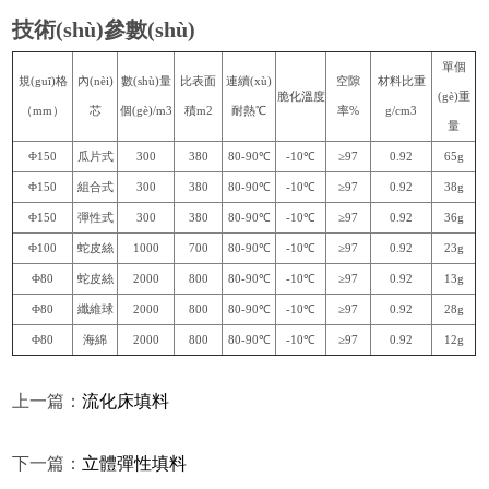
技術(shù)參數(shù)
單個
規(guī)格
內(nèi)
數(shù)量
比表面
連續(xù)
空隙
材料比重
脆化溫度
(gè)重
（mm）
芯
個(gè)/m3
積m2
耐熱℃
率%
g/cm3
量
Φ150
瓜片式
300
380
80-90℃
-10℃
≥97
0.92
65g
Φ150
組合式
300
380
80-90℃
-10℃
≥97
0.92
38g
Φ150
彈性式
300
380
80-90℃
-10℃
≥97
0.92
36g
Φ100
蛇皮絲
1000
700
80-90℃
-10℃
≥97
0.92
23g
Φ80
蛇皮絲
2000
800
80-90℃
-10℃
≥97
0.92
13g
Φ80
纖維球
2000
800
80-90℃
-10℃
≥97
0.92
28g
Φ80
海綿
2000
800
80-90℃
-10℃
≥97
0.92
12g
上一篇：
流化床填料
下一篇：
立體彈性填料