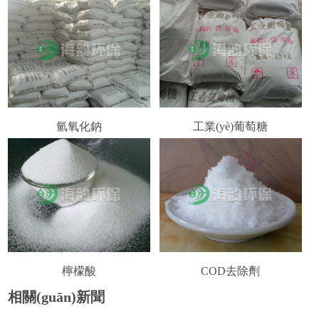
氫氧化鈉
工業(yè)葡萄糖
檸檬酸
COD去除劑
相關(guān)新聞