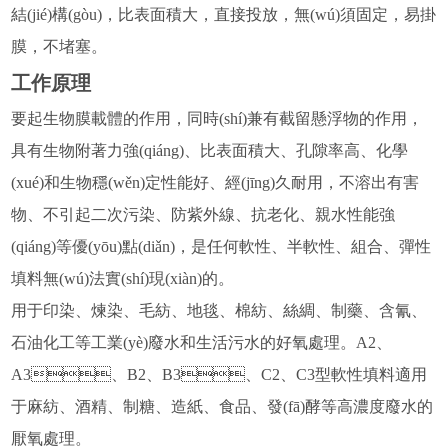
結(jié)構(gòu)，比表面積大，直接投放，無(wú)須固定，易掛
膜，不堵塞。
工作原理
要起生物膜載體的作用，同時(shí)兼有截留懸浮物的作用，
具有生物附著力強(qiáng)、比表面積大、孔隙率高、化學
(xué)和生物穩(wěn)定性能好、經(jīng)久耐用，不溶出有害
物、不引起二次污染、防紫外線、抗老化、親水性能強
(qiáng)等優(yōu)點(diǎn)，是任何軟性、半軟性、組合、彈性
填料無(wú)法實(shí)現(xiàn)的。
用于印染、煉染、毛紡、地毯、棉紡、絲綢、制藥、含氰、
石油化工等工業(yè)廢水和生活污水的好氧處理。A2、
A3、B2、B3、C2、C3型軟性填料適用
于麻紡、酒精、制糖、造紙、食品、發(fā)酵等高濃度廢水的
厭氧處理。