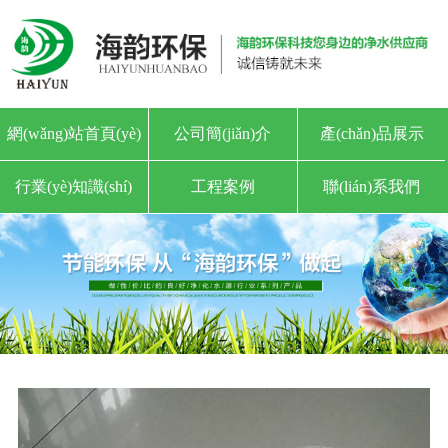
網(wǎng)站首頁(yè)
公司簡(jiǎn)介
產(chǎn)品展示
行業(yè)知識(shí)
工程案例
聯(lián)系我們