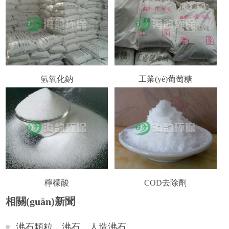
氫氧化鈉
工業(yè)葡萄糖
檸檬酸
COD去除劑
相關(guān)新聞
沸石顆粒，沸石，人造沸石