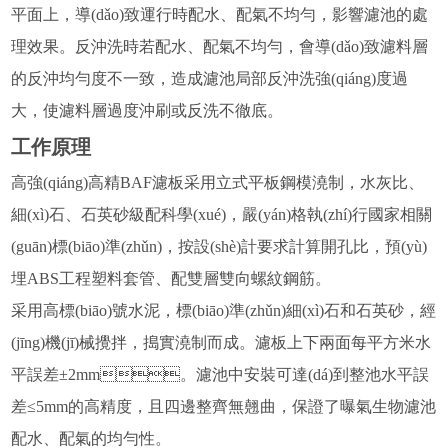
平面上，導(dǎo)致運行時配水、配氣不均勻，影響濾池的處
理效果。反沖洗時若配水、配氣不均勻，會導(dǎo)致濾料層
的反沖均勻度不一致，造成濾池局部反沖洗強(qiáng)度過
大，使濾料層過度沖刷或反洗不徹底。
工作原理
高強(qiáng)高精BAF濾板采用立式平板鋼模澆制，水灰比、
細(xì)石、石英砂級配科學(xué)，嚴(yán)格執(zhí)行國家相關
(guān)標(biāo)準(zhǔn)，按設(shè)計要求計算開孔比，預(yù)
埋ABS工程塑料套管、配雙層雙向螺紋鋼筋。
采用高標(biāo)號水泥，標(biāo)準(zhǔn)細(xì)石和石英砂，經
(jīng)機(jī)械攪拌，搗實澆制而成。濾板上下兩面每平方米水
平誤差±2mm。濾池中安裝可達(dá)到整池水平誤
差≤5mm的高精度，且四邊整齊無翹曲，保證了曝氣生物濾池
配水、配氣的均勻性。