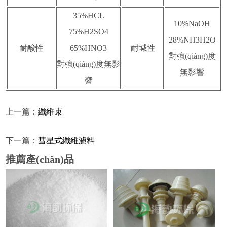
35%HCL
10%NaOH
75%H2SO4
28%NH3H2O
耐酸性
65%HNO3
耐堿性
對強(qiáng)度
對強(qiáng)度無影
無影響
響
上一篇：
纖維束
下一篇：
彗星式纖維濾料
推薦產(chǎn)品