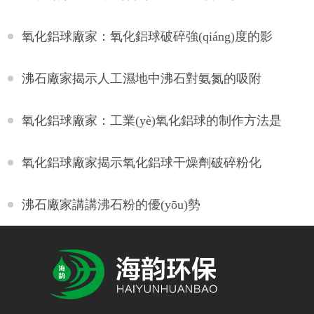
氧化鋁球廠家：氧化鋁球破碎強(qiáng)度的影
響因素...
沸石廠家揭示人工濕地中沸石對氨氮的吸附
及...
氧化鋁球廠家：工業(yè)氧化鋁球的制作方法是
什...
氧化鋁球廠家揭示氧化鋁球干燥劑破碎粉化
的...
沸石廠家講講沸石粉的優(yōu)勢